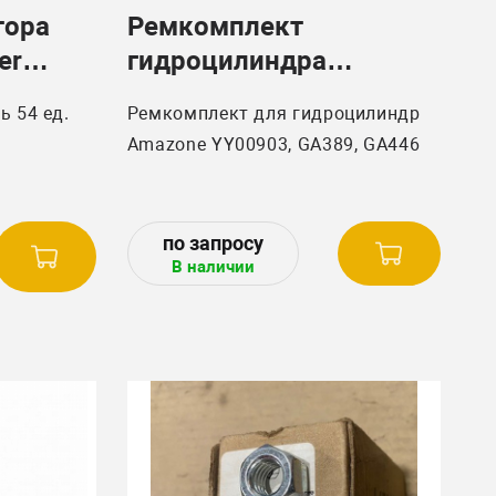
тора
Ремкомплект
er
гидроцилиндра
043000/
Amazone YY00903
ь 54 ед.
Ремкомплект для гидроцилиндр
Amazone YY00903, GA389, GA446
 17
В наличии