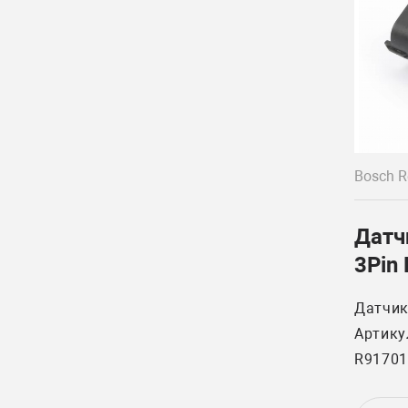
Bosch R
Датч
3Pin
Датчик
Артику
R91701
Устана