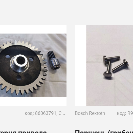
код: 86063791, CA3706245
Bosch Rexroth
ерня привода
Поршень (грибок