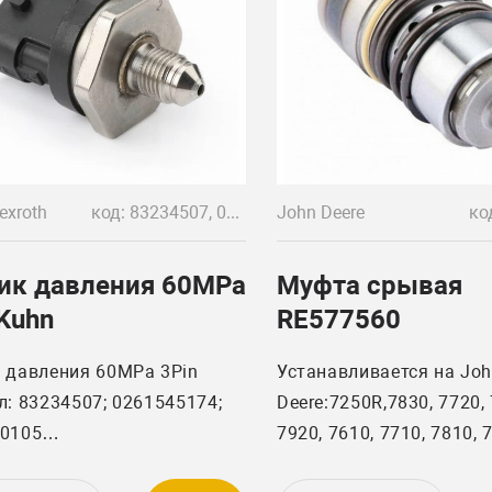
exroth
код: 83234507, 0261545174, R917010105
John Deere
ко
ик давления 60MPa
Муфта срывая
 Kuhn
RE577560
 давления 60MPa 3Pin
Устанавливается на Jo
л: 83234507; 0261545174;
Deere:7250R,7830, 7720, 
0105
7920, 7610, 7710, 7810, 
вливается на спецтехнику
290, 8120, 8220, 8320, 8