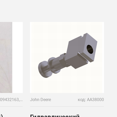
код: R909432163, 52508.0403
John Deere
код: AA38000
)
Гидравлический