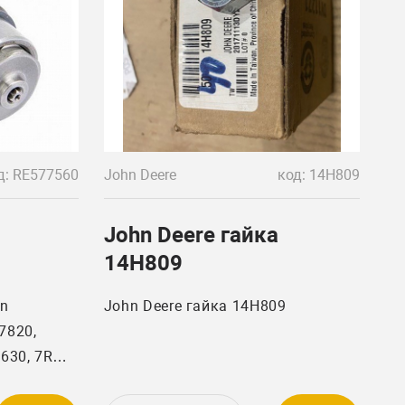
д: RE577560
John Deere
код: 14H809
John Deere гайка
14H809
hn
John Deere гайка 14H809
7820,
7630, 7R
420, 8520,