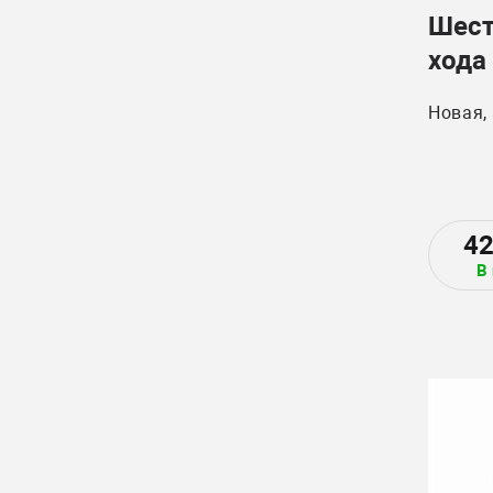
Шест
хода
1810
Новая,
4
В