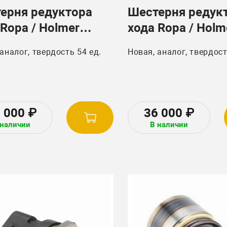
ерня редуктора
Шестерня редук
 Ropa / Holmer
хода Ropa / Holm
39800 z 25
181043010/ 181
 аналог, твердость 54 ед.
Новая, аналог, твердост
O-20160642/
171260015695 Z
2 000
₽
36 000
₽
 наличии
В наличии