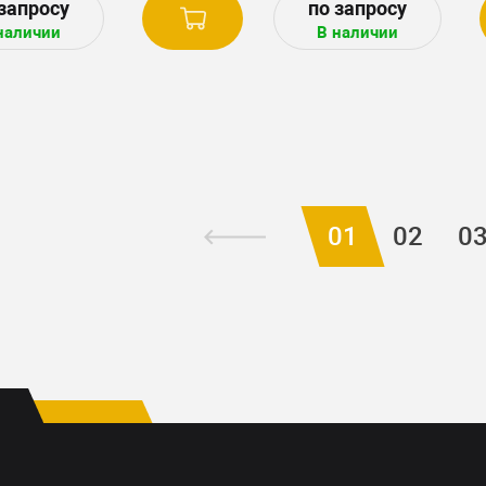
7230R, 7310R, 7R 210, 72
наличии
В наличии
7510, 7930, 7R 250, 7270
7R 270, 7260R, 8130, 290
01
02
0