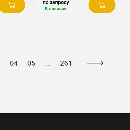
10, 7410,
В наличии
R, 7R 330,
4, 2704.
3
04
05
...
261