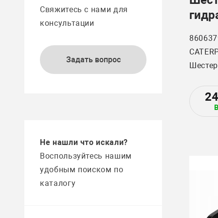
Свяжитесь с нами для
гидр
консультации
насо
860637
Рост
CATERP
Задать вопрос
Шестер
гидрав
Ростсе
2
Тракто
CATERP
Не нашли что искали?
6.6213
Воспользуйтесь нашим
удобным поиском по
Шестер
каталогу
констр
и неод
работе