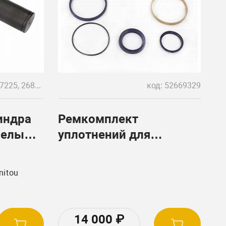
код: 267225, 268995
код: 52669329
индра
Ремкомплект
релы
уплотнений для
гидроцилиндра Manitou
(компенсации)
itou
LT731,
14 000
₽