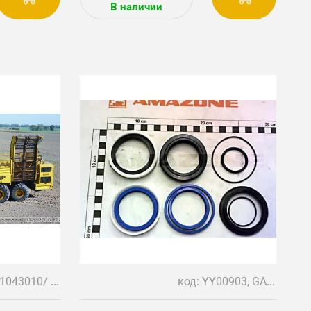
В наличии
код: 181043010/ 181043000/ O-20160642/ 171260015695 Z 17
код: YY00903, GA389, GA446