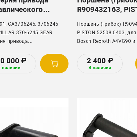
авлического
R909432163, PI
са 86063791,
52508.0403
91, CA3706245, 3706245
Поршень (грибок) R909
сельмаш
ILLAR 370-6245 GEAR
PISTON 52508.0403, для
ня привода
Bosch Rexroth A4VG90 и
лического насоса
моделей.
льмаш с валом.
40 000
₽
2 400
₽
В наличии
В наличии
рная коробка передач
ILLAR TRANSMISSION TA22
 39-TEETH
ня изготовлена из
укционной стали, закалена
нократно проверена в
.