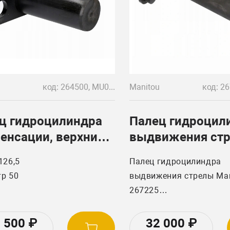
енное производство.
ия шесть месяцев.
код: 264500, MU007
Manitou
ц гидроцилиндра
Палец гидроцил
енсации, верхний
выдвижения ст
tou (Маниту)
Manitou 267225
126,5
Палец гидроцилиндра
00 (MU007)
р 50
выдвижения стрелы Man
267225
Manitou, Погрузчики,
Телескопические MLT, M
2 500
₽
32 000
₽