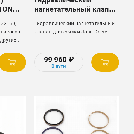
STON
нагнетательный клапан
(Перепускной клапан)
432163,
Гидравлический нагнетательный
John Deere AA38000
 насосов
клапан для сеялки John Deere
 других
99 960
₽
В пути