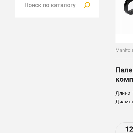
Собств
Гарант
Manitou
Пале
комп
Mani
Длина 
2645
Диамет
1