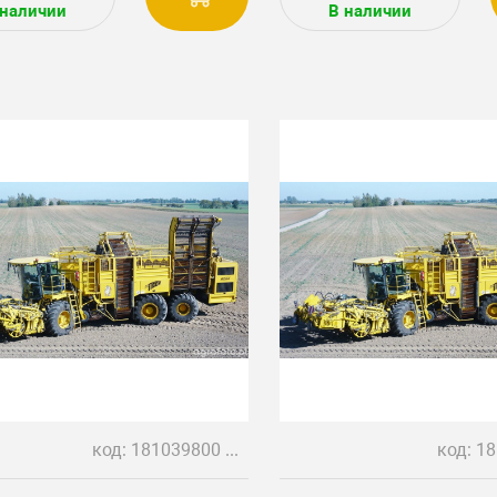
MLT735, Маниту, МЛТ
 наличии
В наличии
код: 181039800 Z 25