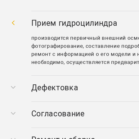
Прием гидроцилиндра
производится первичный внешний осм
фотографирование, составление подро
ремонт с информацией о его модели и 
необходимо, осуществляется предварит
Дефектовка
на данном этапе гидроцилиндр разбирается, выявляются причины выхода из строя, расписываются требующие замены детали и объем работ.
Согласование
менеджер, сопровождающий заказ, связывается с клиентом, обговаривает причины выхода из строя и согл