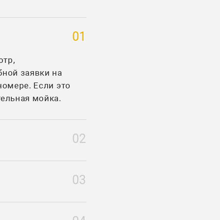
01
отр,
бной заявки на
номере. Если это
ельная мойка.
02
03
асовывает стоимость и объем требующегося ремонта.