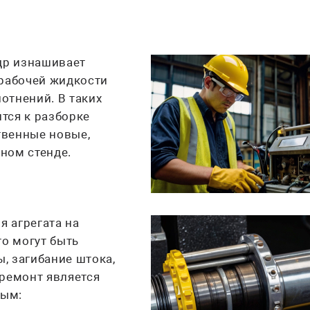
др изнашивает
 рабочей жидкости
отнений. В таких
тся к разборке
твенные новые,
ном стенде.
я агрегата на
то могут быть
, загибание штока,
 ремонт является
мым: