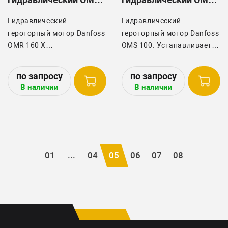
X 160
100
Гидравлический
Гидравлический
героторный мотор Danfoss
героторный мотор Danfoss
OMR 160 X
OMS 100. Устанавливается
устанавливается на
на свеклоуборочные
свеклоуборочных
комбайны Holmer арт.
комбайнах Holmer и Ropa
1063008212 / 1063007462
В наличии
В наличии
272020.
и Ropa арт. 272129.
01
...
04
05
06
07
08