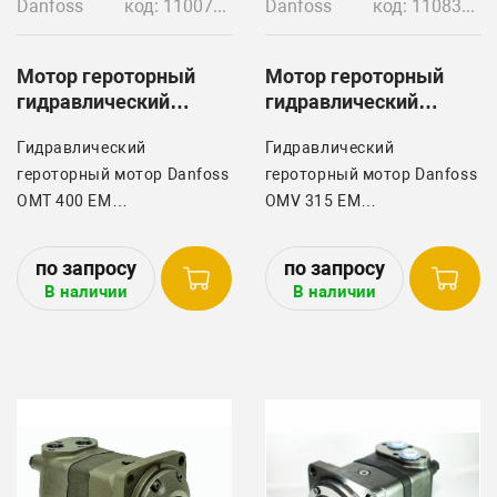
Danfoss
код: 11007565
Danfoss
код: 11083282
Мотор героторный
Мотор героторный
гидравлический
гидравлический
DANFOSS OMT 400 EM
DANFOSS OMV 315 EM
Гидравлический
Гидравлический
героторный мотор Danfoss
героторный мотор Danfoss
OMT 400 EM
OMV 315 EM
устанавливается на
устанавливается на
свеклоуборочных
свеклоуборочных
комбайнах Holmer
комбайнах Holmer арт.
В наличии
В наличии
1063007793 и Ropa арт.
1063025429 и Ropa арт.
272145=272090.
272159.