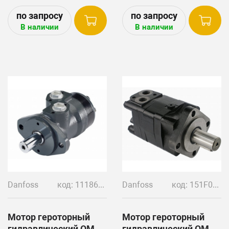
комбайнах Holmer и Ropa
комбайны Holmer.
арт. 272115.
В наличии
В наличии
Danfoss
код: 11186658
Danfoss
код: 151F0597
Мотор героторный
Мотор героторный
гидравлический OMR
гидравлический OMS