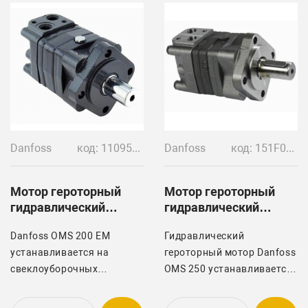
Danfoss
код: 11095900
Danfoss
код: 151F0505
Мотор героторный
Мотор героторный
гидравлический
гидравлический
DANFOSS OMS 200 EM
DANFOSS OMS 250
Danfoss OMS 200 EM
Гидравлический
устанавливается на
героторный мотор Danfoss
свеклоуборочных
OMS 250 устанавливается
комбайнах Holmer арт.
на свеклоуборочных
1063007206 / 1063043507
комбайнах Holmer арт.