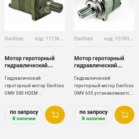
Danfoss
код: 11136765
Danfoss
код: 151B3103
Мотор героторный
Мотор героторный
гидравлический
гидравлический
DANFOSS OMV 500
DANFOSS OMV 630
Гидравлический
Гидравлический
HDEM
героторный мотор Danfoss
героторный мотор Danfoss
OMV 500 HDEM
OMV 630 устанавливается
устанавливается на
на свеклоуборочных
свеклоуборочных
комбайнах Holmer арт.
комбайнах Holmer
1063017438 и Ropa арт.
В наличии
В наличии
1063041933 / 1063041932
272016.
и Ropa арт. 272148.