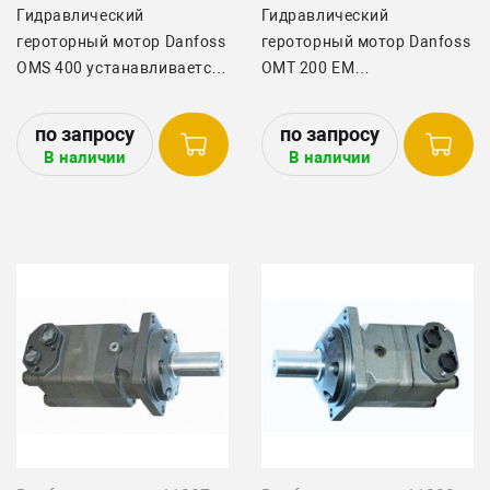
Гидравлический
Гидравлический
героторный мотор Danfoss
героторный мотор Danfoss
OMS 400 устанавливается
OMT 200 EM
на свеклоуборочных
устанавливается на
комбайнах Holmer арт.
свеклоуборочных
1063025430 и Ropa.
комбайнах Holmer и Ropa
В наличии
В наличии
арт. 272143.