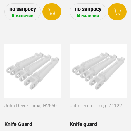
810, 812, 814, 816, 818, 820,
600 series
В наличии
В наличии
John Deere
код: H25603/ H153855
John Deere
код: Z11228-F
Knife Guard
Knife guard