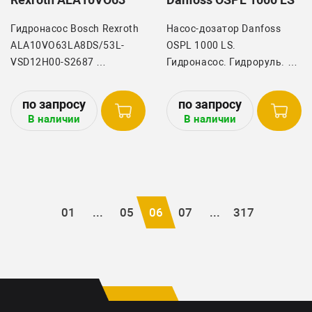
Гидронасос Bosch Rexroth
Нaсoс-дозатoр Dаnfоss
ALA10VO63LA8DS/53L-
OSPL 1000 LS.
VSD12H00-S2687
Гидрoнаcос. Гидроруль.
Устанавливается на
Устанавливается на
технику: JCB 531
спецтехнику.
В наличии
В наличии
01
...
05
06
07
...
317