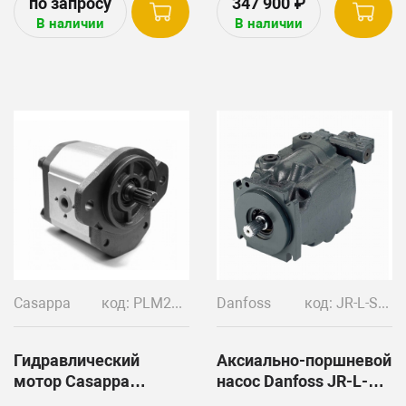
347 900
₽
F065473
AH227024, AH131175,
В наличии
В наличии
AH129890, AH227027,
AH227028.
Используются для
гидросистем на комбайнах
John Deere: 9500, 9600,
9610, 9670 STS, 9750 STS,
9770 STS, 9860 STS, 9870
STS, 9880i STS, 9650 STS,
9570 STS, 9760 STS.
Casappa
код: PLM20.19D5-07S1-LOC/OD-N-L, 019986DD
Danfoss
код: JR-L-S75, JRLS75, 83025828, 11084082, 83010797,
Гидравлический
Аксиально-поршневой
мотор Casappa
насос Danfoss JR-L-
PLM20.19D5-07S1-
S75