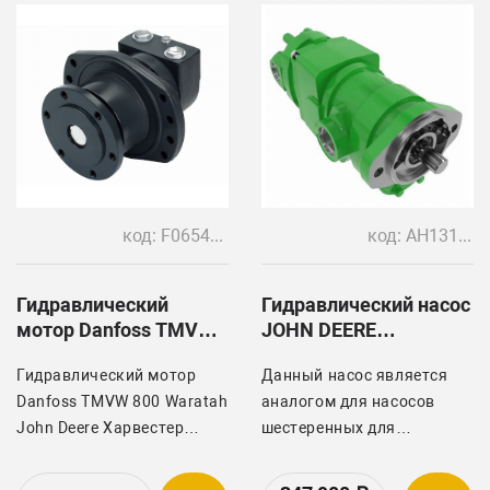
код: F065473
код: AH131183, AH129389, AH227021, AH227024, AH131175, AH129890, AH227027, AH227028
Гидравлический
Гидравлический насос
мотор Danfoss TMVW
JOHN DEERE
800 Waratah John
(AH131183)
Гидравлический мотор
Данный насос является
Deere
Danfoss TMVW 800 Waratah
аналогом для насосов
John Deere Харвестер
шестеренных для
Джон Дир.
комбайнов: AH131183,
AH129389, AH227021,