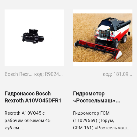
Bosch Rexroth
код: R902451550, A10VO45DFR1
код: 181.09.05.720 11029569 11225521
Гидронасос Bosch
Гидромотор
Rexroth A10VO45DFR1
«Ростсельмаш»
SNM2/ 6.CI96 +++1
Rexrоth А10VO45 с
Гидромотор ГСМ
рaбoчим объeмoм 45
(11029569) (Торум,
куб.см
СРМ-161) «Ростсельмаш»
SNM2/ 6.CI96 +++1.