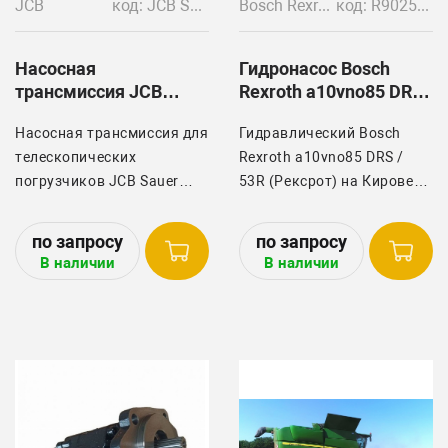
JCB
код: JCB Sauer Bibus
Bosch Rexroth
код: R902512951
Насосная
Гидронасос Bosch
трансмиссия JCB
Rexroth a10vno85 DRS
Sauer Bibus
/ 53R
Насосная трансмиссия для
Гидравлический Bosch
телескопических
Rexroth a10vno85 DRS /
погрузчиков JCB Sauer
53R (Рексрот) на Кировец
Bibus
К - 744
ОРИГИНАЛ!
В наличии
В наличии
Любая форма оплаты!
Гарантия 1 год при
соблюдений мануала!