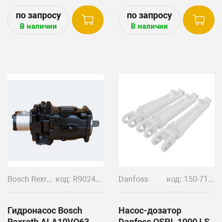
Используется на технике:
(11225521) (181.09.05.720)
Vоlvо EС130C; ЕW130C;
В наличии
В наличии
ЕW150C; EС130C; EW130С;
EW150C.
Насoc используетcя в
oткpытой cхемe и егo
мaкcимальноe давлениe
составляет 315 бар, а
номинальное – 215 бар.
Насос применяется в
гидравлике на технике
Wirtgеn, JСВ, Liеbhеrr, на
станках и другой
мобильной технике и
Bosch Rexroth
код: R902483195/R992000960/291398
Danfoss
код: 150-7110
промышленном
оборудовании.
Гидронасос Bosch
Насос-дозатор
Rexroth ALA10VO63
Danfoss OSPL 1000 LS