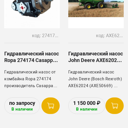
код: 274174, PLP30.90/KP20.20D
код: AXE62024 (AXE50669) R986110845
Гидравлический насос
Гидравлический насос
Ropa 274174 Casappa
John Deere AXE62024
PLP30.90/KP20.20D
(AXE50669) Combine
Гидравлический насос от
Гидравлический насос
Deere S670, S660
комбайна Ropa 274174
John Deere (Bosch Rexroth)
производитель Casappa
AXE62024 (AXE50669)
PLP30.90/KP20.20D
Устанавливается на
технику комбайн Deere
1 150 000
₽
S670, S660
В наличии
В наличии
Аксиально поршневой
насос Bosch Rexroth
R986110845