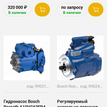
каталожный номер JD-
John Deere: 8430, 8130,
320 000
₽
AXE57337
8230, 8330, 8530, 8225R,
В наличии
В наличии
8245R, 8270R и др.
Производство Bosch
Rexroth, Германия.
Номера замены: John
Deere RE289097, RE563717,
RE258468, PG201104
Rexroth R902504848
Rexroth LA10CNO 85
DRSC/53R-VWC07H505G-
код: R902164345, 274157, R902075804, 274171, R902168559, R902116801, 274170, R902058210, R902116800, 902097616, 89275, R902169529, 274202
Bosch Rexroth
код: R902473393, R902436422, 274184
S4895
Гидронасос Bosch
Регулируемый
Rexroth A10VG63EP4
аксиально-поршневой