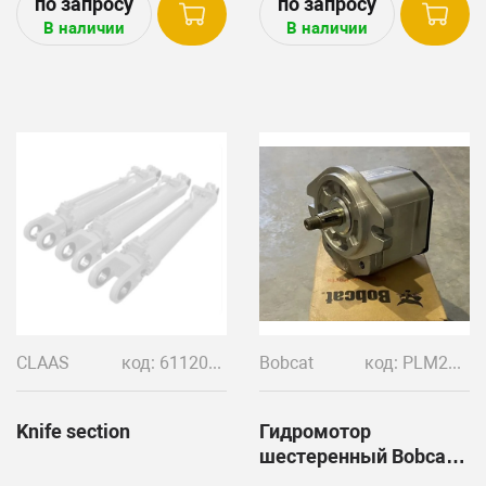
В наличии
В наличии
CLAAS
код: 611203.1
Bobcat
код: PLM20.11, 7299229, 019980jh
Knife section
Гидромотор
шестеренный Bobcat
(Cassapa)