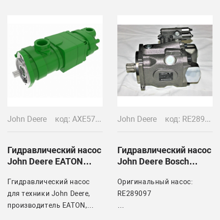
151-6197,
OMR 315 151-6229 и
другие.
Устанавливается на
технику Ropa
John Deere
код: AXE57337, AXE61624
John Deere
код: RE289097 / RE563717 / RE258468 / PG201104 / RE258467; RE275747; RE563717
Гидравлический насос
Гидравлический насос
John Deere EATON
John Deere Bosch
AXE57337
Rexroth LA10CNO 85
Ггидравлический насос
Оригинальный насос:
для техники John Deere,
RE289097
производитель EATON,
оригинальный
Используется на технике