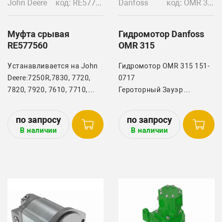
John Deere
код: RE577560
Danfoss
код: OMR 315 151-0717, 272096, 120185901, 11186652,
Муфта срывая
Гидромотор Danfoss
RE577560
OMR 315
Устанавливается на John
Гидромотор OMR 315 151-
Deere:7250R,7830, 7720,
0717
7820, 7920, 7610, 7710,
Героторный Зауэр
7810, 7630, 7R 290, 8120,
Данфосс. Danfoss Power
8220, 8320, 8420, 8520,
Solutions, Sauer-Danfoss
7230R, 7310R, 7R 210, 7210,
Зауэр Данфосс.
В наличии
В наличии
7410, 7510, 7930, 7R 250,
7270R, 7R 330, 7R 270,
Применим:
7260R, 8130, 2904, 2704.
OMR X 315 11185513, OMR
X 315 11185514, OMR X 315
111855516,
OMR X 315 11186652, OMR
X 315 11186653, OMR X 315
11229649,