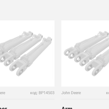
ere
код: BP14503
John Deere
к
per
Arm