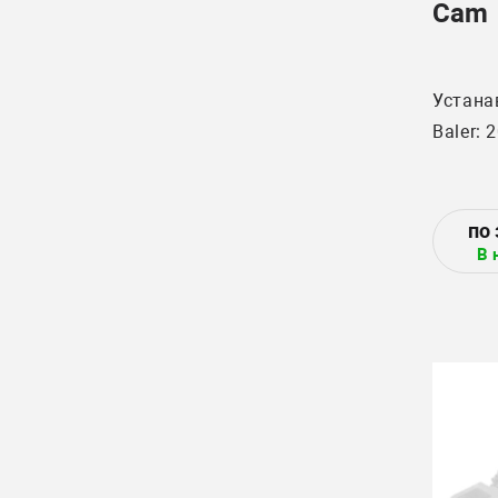
Cam
Устана
Baler: 
В 