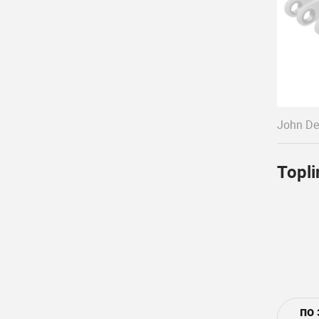
John De
Topl