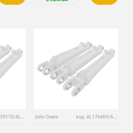
код: AL39170/AL67290
John Deere
код: AL176469/AL159867