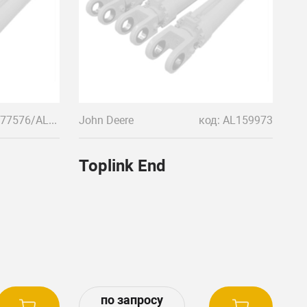
код: AL77576/AL159964
John Deere
код: AL159973
Toplink End