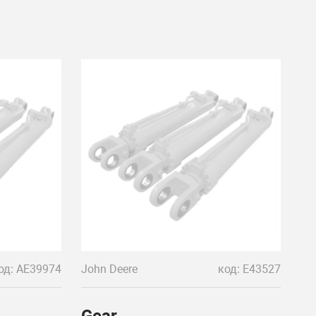
од: AE39974
John Deere
код: E43527
Gear