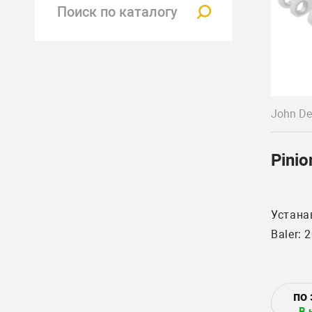
John De
Pinio
Устана
В 