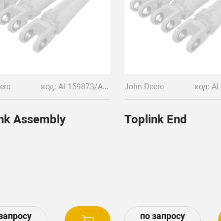
ere
код: AL159873/AL78064
John Deere
ink Assembly
Toplink End