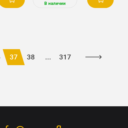
В наличии
6
37
38
...
317