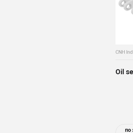
CNH Indu
Oil s