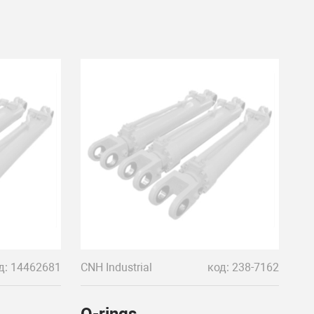
д: 14462681
CNH Industrial
код: 238-7162
O-rings