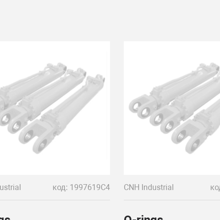
strial
код: 1997619C4
CNH Industrial
ко
gs
O-rings