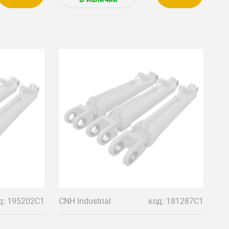
д: 195202C1
CNH Industrial
код: 181287C1