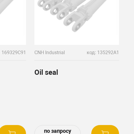
: 169329C91
CNH Industrial
код: 135292A1
Oil seal