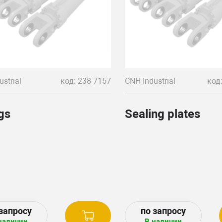
strial
код: 238-7157
CNH Industrial
код
gs
Sealing plates
наличии
В наличии