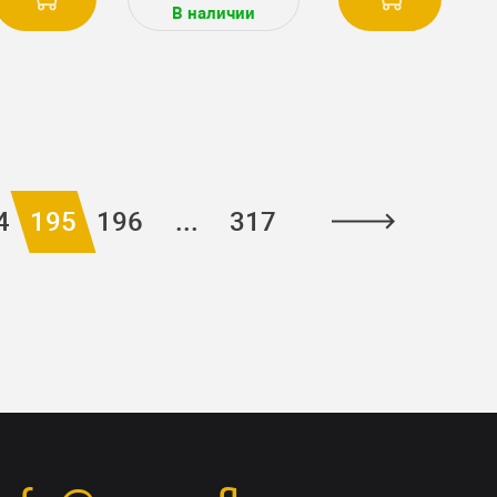
В наличии
4
195
196
...
317