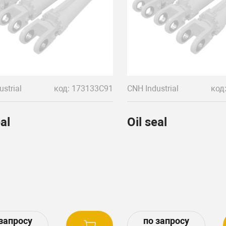
strial
код: 173133C91
CNH Industrial
код
eal
Oil seal