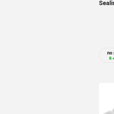
Seali
В 