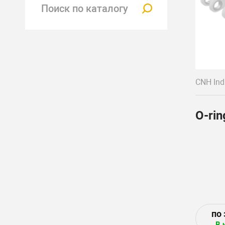
CNH Indu
O-rin
В 