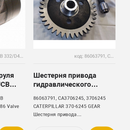
код: JCB 332/D4864, JCB 35/910086, 403-7424-78, ASLA21B07ACA162836JAFAAA1AAA1FA, XCEL 45-160
код: 86063791, CA3706245
руля
Шестерня привода
JCB
гидравлического
насоса 86063791,
CB
86063791, CA3706245, 3706245
Ростсельмаш
86 Valve
CATERPILLAR 370-6245 GEAR
Шестерня привода
гидравлического насоса