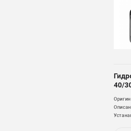
Гидр
40/3
Оригин
Описани
Устана
92HP T