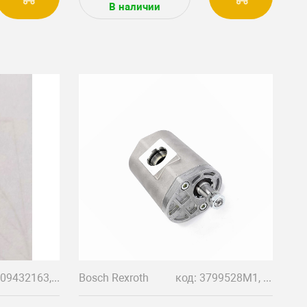
В наличии
код: R909432163, 52508.0403
Bosch Rexroth
код: 3799528M1, 13618001M3, 3799411M2, 0510990074, 0510990074, R918C00028, Rexroth 0510990074, 0 510 990 074