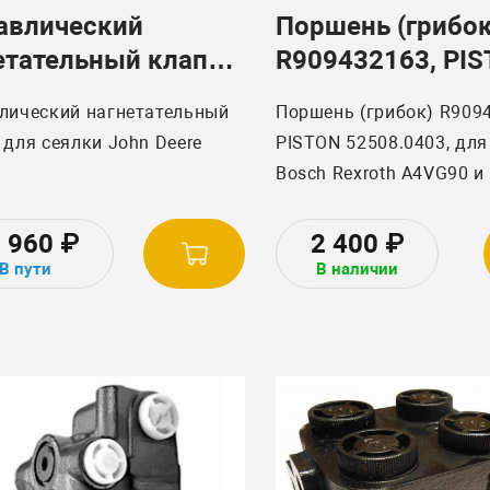
авлический
Поршень (грибок
етательный клапан
R909432163, PI
епускной клапан)
52508.0403
лический нагнетательный
Поршень (грибок) R909
 Deere AA38000
 для сеялки John Deere
PISTON 52508.0403, для
Bosch Rexroth A4VG90 и
моделей.
9 960
₽
2 400
₽
В пути
В наличии