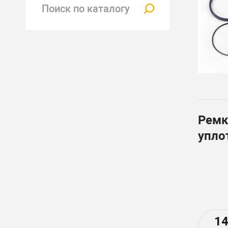
Ремк
упло
гидр
(ком
1