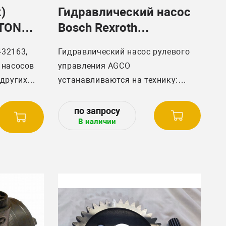
)
Гидравлический насос
STON
Bosch Rexroth
3799528M1,
432163,
Гидравлический насос рулевого
0510990074,
 насосов
управления AGCO
R918C00028
 других
устанавливаются на технику:
Трактор Massey Ferguson MF
В наличии