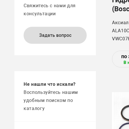
Свяжитесь с нами для
(Bosc
консультации
ALA1
Аксиал
ALA10
Задать вопрос
VWC07
R99200
В 
AL A10
VWC07H
Не нашли что искали?
Воспользуйтесь нашим
удобным поиском по
каталогу