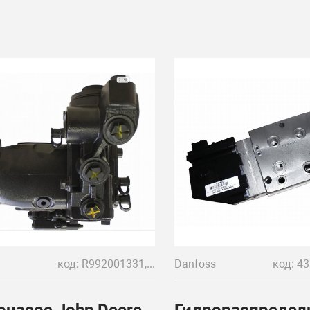
код: R992001331, RE275747, ALA10CO63 DRSC
Danfoss
онасос John Deere
Гидрораспредел