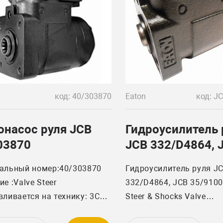
код: 40/303870
Eaton
онасос руля JCB
Гидроусилитель 
03870
JCB 332/D4864, 
35/910086
альный номер:40/303870
Гидроусилитель руля J
е :Valve Steer
332/D4864, JCB 35/9100
вливается на технику: 3CX
Steer & Shocks Valve
IER 3, 4WD MANUAL