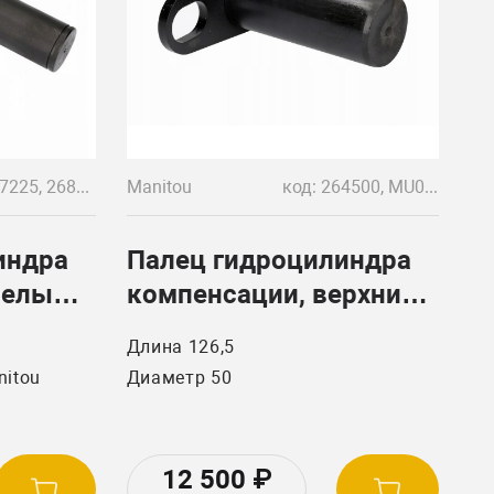
70423-611 Piston Block (блок
поршней) Eaton 70423, 70423-610
Swashplate (наклонная плита)
код: 267225, 268995
Manitou
код: 264500, MU007
индра
Палец гидроцилиндра
релы
компенсации, верхний
Manitou (Маниту)
Длина 126,5
264500 (MU007)
itou
Диаметр 50
LT731,
12 500
₽