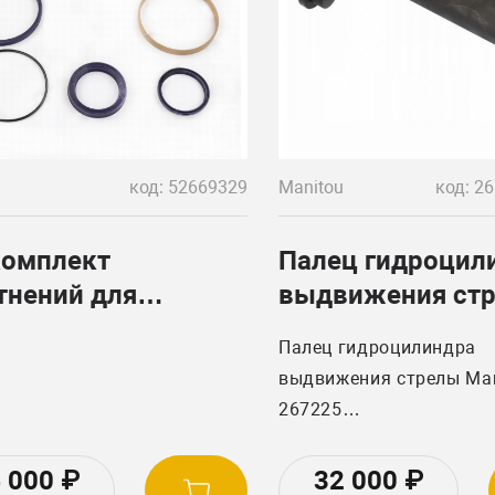
код: 52669329
Manitou
омплект
Палец гидроцил
тнений для
выдвижения ст
оцилиндра Manitou
Manitou 267225
Палец гидроцилиндра
пенсации)
выдвижения стрелы Man
267225
Manitou, Погрузчики,
Телескопические MLT, M
4 000
₽
32 000
₽