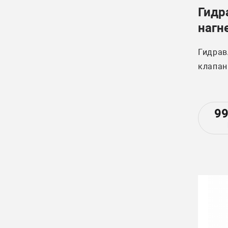
Гидр
нагн
(Пер
Гидрав
John
клапан
9