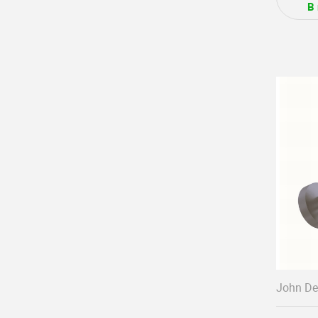
В
John De