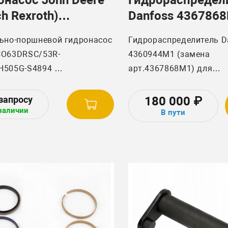
h Rexroth)
Danfoss 4367868
0CO63 DRSC
4360944M1 AGC
ьно-поршневой гидронасос
Гидрораспределитель D
CO63DRSC/53R-
4360944M1 (замена
H505G-S4894
арт.4367868M1) для
сельскохозяйственной 
1331/291720
AGCO.
180 000
₽
наличии
В пути
C O 63 DRSC/53R-
505G -S4894