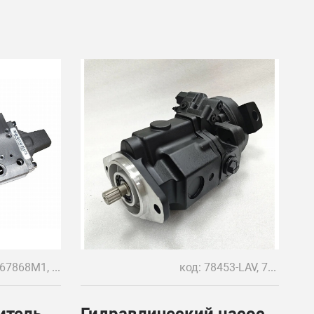
код: 4367868M1, 4360944M1
код: 78453-LAV, 70453-LBG, 9705146
итель
Гидравлический насос