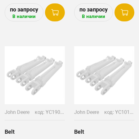
9760STS, S550(SN 745100-
764999), S650, S660(SN
В наличии
В наличии
745100-765171), S670 (REG
SHEAVE)
John Deere
код: YC19020
John Deere
код: YC10140
Belt
Belt