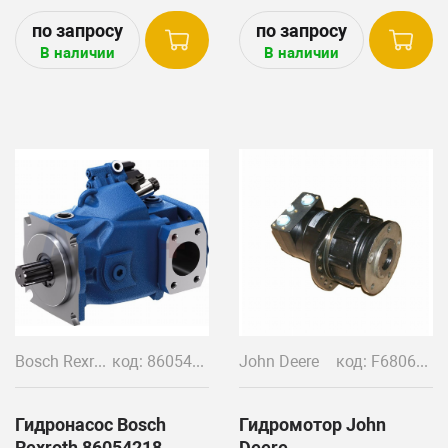
7730, 7830, 7930 и др.
Hydraulic Pump, RE198342
Производство Bosch
Hydraulic Pump 45cm3,
В наличии
В наличии
Rexroth, Германия.
Bosch Rexroth R986110572
Bosch Rexroth R986120055
Устанавливается на
технику: John Deere 2204,
7630, 7720, 7730, 7815,
7830, 7930
Bosch Rexroth
код: 86054218 (86063771)
John Deere
код: F680672 / 11137342
Гидронасос Bosch
Гидромотор John
Rexroth 86054218
Deere