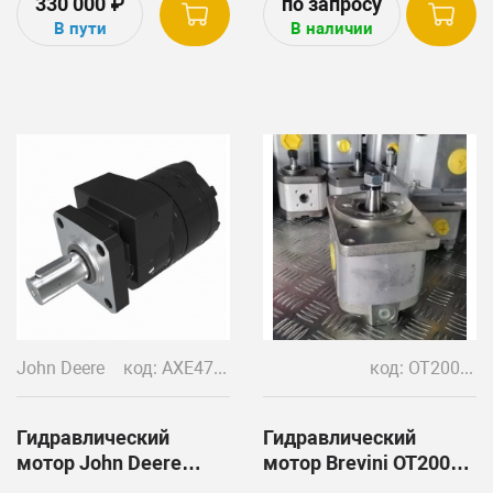
330 000
₽
серии и другие модели.
В пути
В наличии
John Deere
код: AXE47577
код: OT200 M08 D/B25B2-PFH-VA-VMI 200/ZnNi + BF2Z15
Гидравлический
Гидравлический
мотор John Deere
мотор Brevini OT200
AXE47577
M08 D/B25B2-PFH-VA-