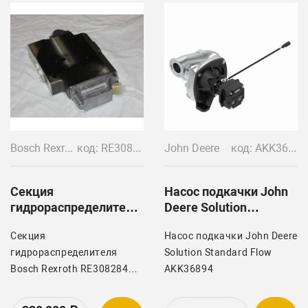
Bosch Rexroth
код: RE308284 RE588375
John Deere
код: AKK36894
Секция
Насос подкачки John
гидрораспределителя
Deere Solution
Bosch Rexroth
Standard Flow
Секция
Насос подкачки John Deere
RE308284
AKK36894
гидрораспределителя
Solution Standard Flow
Bosch Rexroth RE308284
AKK36894
устанавливается на
трактора John Deere 8-й