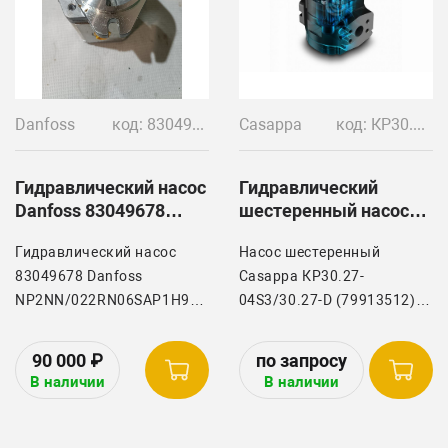
8R-2704 Tractor, 8R-3004
Tractor
Danfoss
код: 83049678 SNP2NN/022RN06SAP1H9H5, RE170807, RE302758, RE302757, X2P5552ICBA Vivilo
Casappa
код: КР30.27-04S3/30.27-D (79913512, Ropa 274094)
Гидравлический насос
Гидравлический
Danfoss 83049678
шестеренный насос
SNP2NN/022RN06SAP1H9H5NNNN/NNNNN
Casappa КР30.27-
Гидравлический насос
Hacoc шестеренный
04S3/30.27-D
83049678 Danfoss
Casappa КР30.27-
NP2NN/022RN06SAP1H9H5NNNN/NNNNN
04S3/30.27-D (79913512)
Гидравлический насос
Используется на технике:
Danfoss
Ropa Maus, различные
90 000
₽
SNP2NN/022RN06SAP1H9H5NNNN/NNNNN
модели.
В наличии
В наличии
Danfoss 83049678,
RE170807, RE302758,