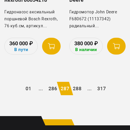
Гидронасос аксиальный
Гидромотор John Deere
поршневой Bosch Rexroth,
F680672 (11137342)
76 куб.см, артикул
радиальный
86054218, на трактор
гидравлический мотор
Buhler Versatile 2375 серии
харвестерной головки
360 000
₽
380 000
₽
HHT (86063771)
John Deere/Waratah или
В пути
В наличии
Komatsu. Рабочий объем
500 куб. см.
01
...
286
287
288
...
317