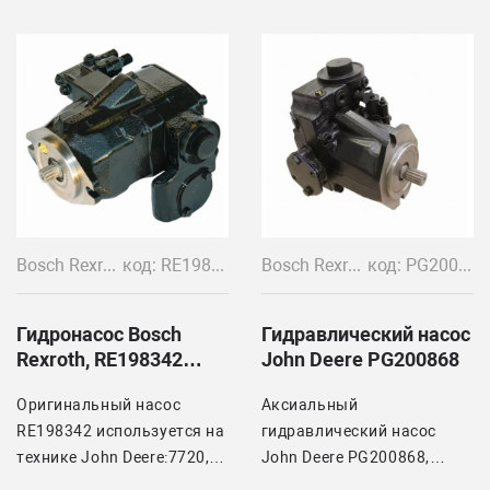
RE302757, X2P5552ICBA
Vivilo
SAEA2B9TCW
Устанавливается на
тракторах: John Deere
9420, 9520, 9620
Bosch Rexroth
код: RE198342, R902537839
Bosch Rexroth
код: PG200868, RE198342
Гидронасос Bosch
Гидравлический насос
Rexroth, RE198342
John Deere PG200868
John Deere
Оригинальный насос
Аксиальный
RE198342 используется на
гидравлический насос
технике John Deere:7720,
John Deere PG200868,
7820, 7920, 7815, 7630,
Bosch Rexroth RE198342