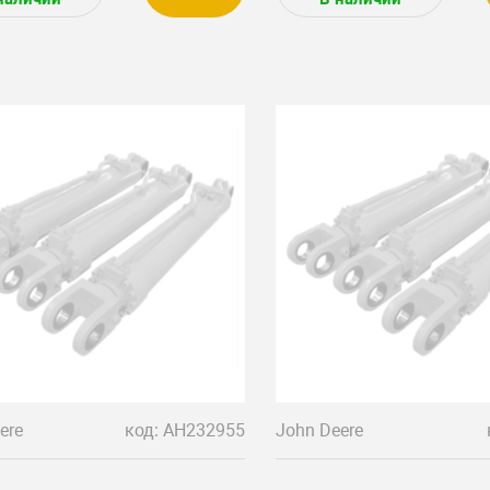
ere
код: AH232955
John Deere