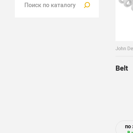
John De
Belt
В 