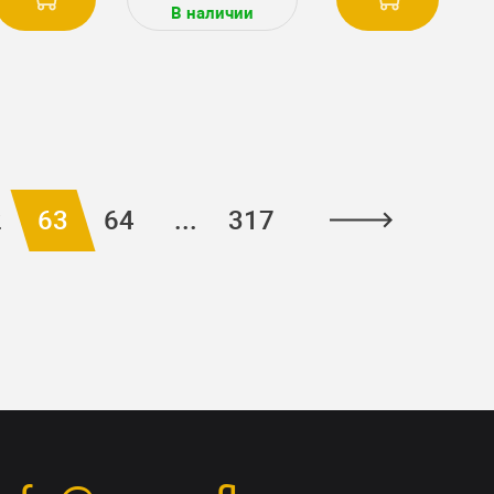
В наличии
2
63
64
...
317