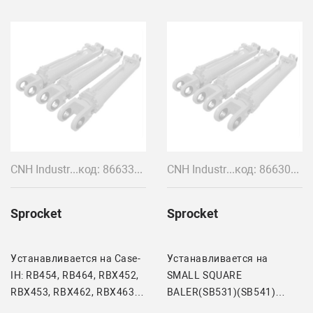
CNH Industrial
код: 86633715
CNH Industrial
код: 86630312
Sprocket
Sprocket
Устанавливается на Case-
Устанавливается на
IH: RB454, RB464, RBX452,
SMALL SQUARE
RBX453, RBX462, RBX463
BALER(SB531)(SB541)
New Holland: BR740,
(SB541C) CASE IH SQUARE