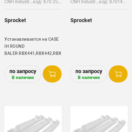
CNH Industrial
код: 870 253 559 822 048
CNH Industrial
код: 87014385
Sprocket
Sprocket
Устанавливается на CASE
IH ROUND
BALER:RBX441,RBX442,RBX443,RB444
В наличии
В наличии