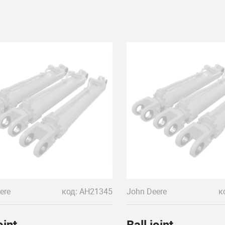
ere
код: AH21345
John Deere
к
oint
Ball joint