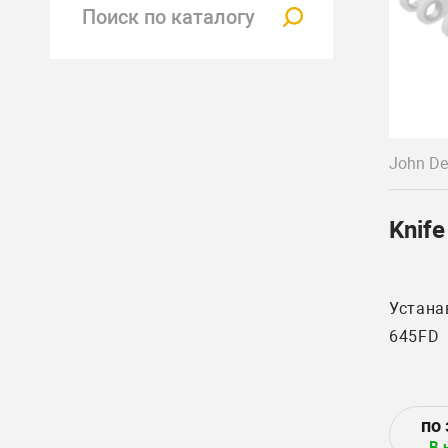
John De
Knife
Устана
645FD
В 