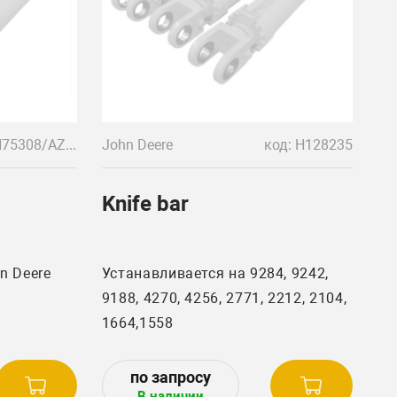
код: AH75308/AZ502562
John Deere
код: H128235
Knife bar
n Deere
Устанавливается на 9284, 9242,
9188, 4270, 4256, 2771, 2212, 2104,
1664,1558
В наличии