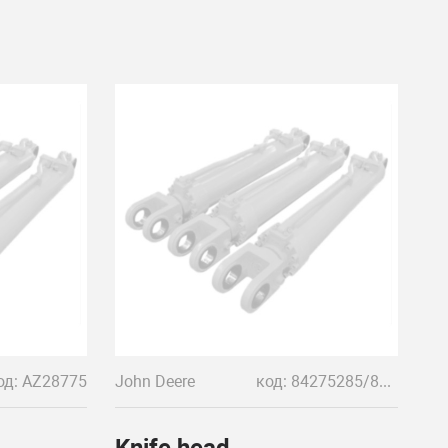
од: AZ28775
John Deere
код: 84275285/86900830
Knife head