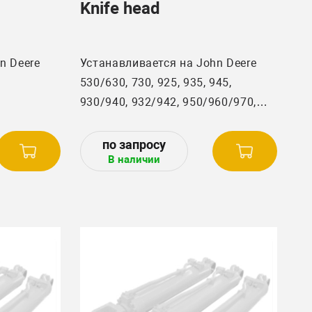
Knife head
n Deere
Устанавливается на John Deere
530/630, 730, 925, 935, 945,
930/940, 932/942, 950/960/970,
952, 955, 965/965H/968H, 975, 985,
1032/1042/1052, 1055,
В наличии
1065/1068H, 1072/1075