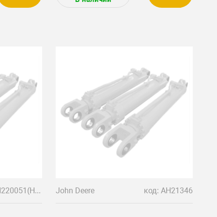
код: AH220051(H178599)
John Deere
код: AH21346