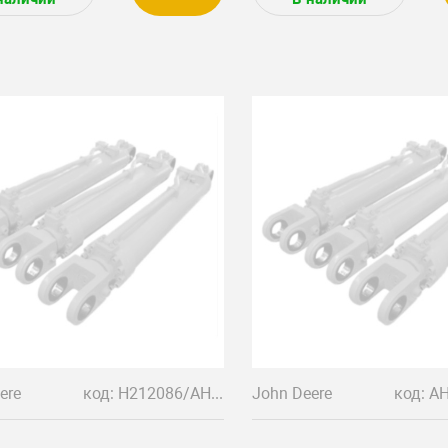
ere
код: H212086/AH212050
John Deere