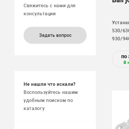
Свяжитесь с нами для
консультации
Устана
530/630
Задать вопрос
930/94
952, 95
1032/1
В 
1065/1
Не нашли что искали?
Воспользуйтесь нашим
удобным поиском по
каталогу