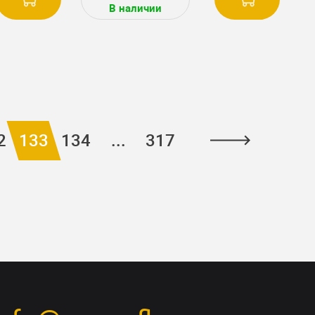
В наличии
2
133
134
...
317