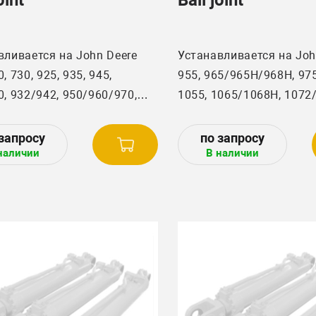
вливается на John Deere
Устанавливается на Joh
, 730, 925, 935, 945,
955, 965/965H/968H, 975
0, 932/942, 950/960/970,
1055, 1065/1068H, 1072
5, 965/965H/968H, 975, 985,
1085, 1166, 1174, 1177, 
042/1052, 1055,
2054/2056/2058, 2064/
наличии
В наличии
068H, 1072/1075, 1085