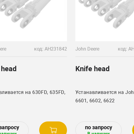
ere
код: AH231842
John Deere
 head
Knife head
вливается на 630FD, 635FD,
Устанавливается на Joh
6601, 6602, 6622
наличии
В наличии