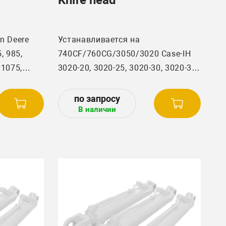
n Deere
Устанавливается на
, 985,
740CF/760CG/3050/3020 Case-IH
/1075,
3020-20, 3020-25, 3020-30, 3020-35,
1188,
3050-16FT, 3050-18FT, 3050-20FT,
2066
3050-22FT, 3050-25FT H, 3050-25FT
В наличии
L, 3050-30FT, 3050-35FT.