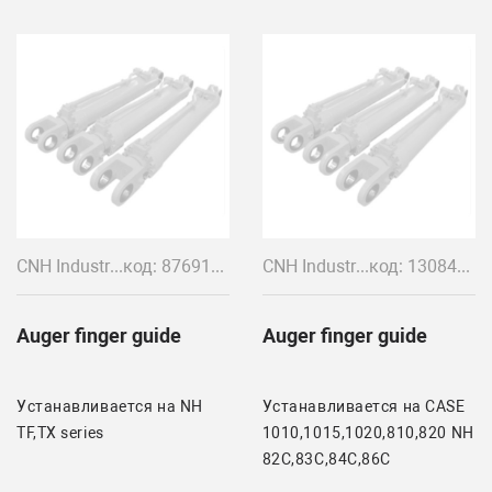
CNH Industrial
код: 87691794/80740844/740844
CNH Industrial
код: 1308425C1
Auger finger guide
Auger finger guide
Устанавливается на NH
Устанавливается на CASE
TF,TX series
1010,1015,1020,810,820 NH
82C,83C,84C,86C