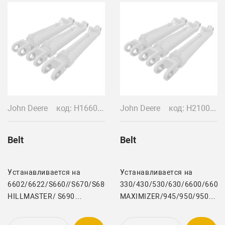
John Deere
код: H166077/H240972/H81524
John Deere
код: H210001/H221324/H23950/Z20703
Belt
Belt
Устанавливается на
Устанавливается на
6602/6622/S660//S670/S680/S680
330/430/530/630/6600/660/
HILLMASTER/ S690
MAXIMIZER/945/950/9500
HILLMASTER/S680
MAXIMIZER/9500SH/9501/95
STS/S685/ S690 /925
MAXIMIZER/9510