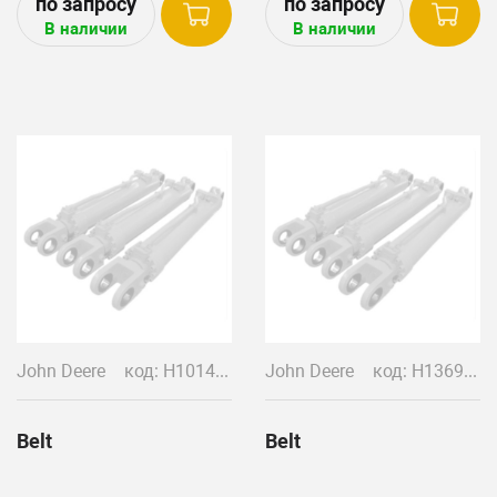
SH/9550/9550SH/9560/9560
В наличии
В наличии
MAXIMIZER/9610
MAXIMIZER/9650/9660/970/
II Corn head John Deere:600
Header John Deere:616R
John Deere
код: H101436/H138762/H141417/H168301/H80103/Z36499
John Deere
код: H136963
Belt
Belt