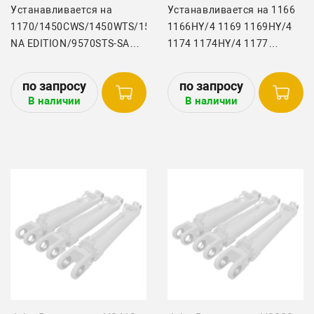
Устанавливается на
Устанавливается на 1166
1170/1450CWS/1450WTS/1550CWS/1550WTS/3300/4400/4420
1166HY/4 1169 1169HY/4
NA EDITION/9570STS-SA
1174 1174HY/4 1177
EDITION/9570STS/9650STS/9750STS-
1177HY/4 1188 1188HY/4
SA
4435 4435HYDRO Header
EDITION/9650STS/9660STS/9670STS
John Deere: 200 SERIES900
В наличии
В наличии
(NA
RIGID & FLEX900 SERIES918
EDITION)/9670STS/9750STS/9760STS/9770STS/9860STS/987
EUROPIAN920
II/S540/S550/S560/S690
EUROPIAN922
Forage harvester John
EUROPIAN925 EUROPIAN
Deere:3400 Header John
Deere:200
SERIES/213/215/216/218/220/222/224/230/300SERIES/614
RIGID & FLEX/900
SERIES/918 EUROPIAN/920
EUROPIAN/ 922 EUROPIAN
925 EUROPIAN